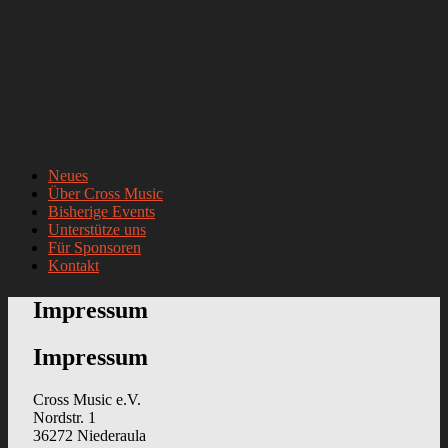
Neues
Über Cross Music
Bisherige Events
Unterstütze uns
Für Sponsoren
Kontakt
Impressum
Impressum
Cross Music e.V.
Nordstr. 1
36272 Niederaula