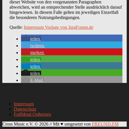
dieser Website von den vorgenannten Paragraphen
abweichen, wird an entsprechender Stelle ausdrücklich darauf
hingewiesen. In diesem Falle gelten im jeweiligen Einzelfall
die besonderen Nutzungsbedingungen.
Quelle:
Impressum Vorlage von JuraForum.de
teilen
twittern
merken
teilen
teilen
teilen
E-Mail
Impressum
Datenschutz
FullMetal Osthessen
Cross Music e.V. © 2026 // Mit ♥ umgesetzt von
FREUND.FM