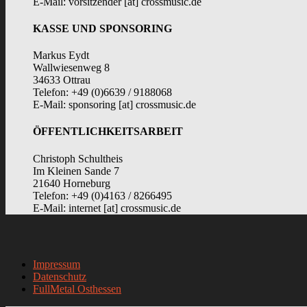
E-Mail: vorsitzender [at] crossmusic.de
KASSE UND SPONSORING
Markus Eydt
Wallwiesenweg 8
34633 Ottrau
Telefon: +49 (0)6639 / 9188068
E-Mail: sponsoring [at] crossmusic.de
ÖFFENTLICHKEITSARBEIT
Christoph Schultheis
Im Kleinen Sande 7
21640 Horneburg
Telefon: +49 (0)4163 / 8266495
E-Mail: internet [at] crossmusic.de
Impressum
Datenschutz
FullMetal Osthessen