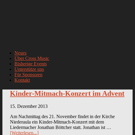
Neues
Über Cross Music
Bisherige Events
Unterstütze uns
Für Sponsoren
Kontakt
Kinder-Mitmach-Konzert im Advent
15. Dezember 2013
Am Nachmittag des 21. November findet in der Kirche
Niederaula ein Kinder-Mitmach-Konzert mit dem
Liedermacher Jonathan Böttcher statt. Jonathan ist …
[Weiterlesen...]