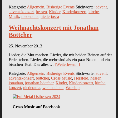
Kategorie:
Allgemein
,
Bisherige Events
Stichworte:
advent
,
adventskonzert
,
hessen
,
Kinder
,
Kinderkonzert
,
kirche
,
Musik
,
niederaula
,
niederjossa
Weihnachtskonzert mit Jonathan
Böttcher
25. November 2013
Lieder, die Mut machen. Lieder, die mit beiden Beinen auf der
Erde stehen. Lieder, die mehr sind als ein paar Noten und ein
bisschen Text. Das alles …
[Weiterlesen...]
Kategorie:
Allgemein
,
Bisherige Events
Stichworte:
advent
,
adventskonzert
,
böttcher
,
Cross Music
,
Hersfeld
,
hessen
,
jonathan
,
jonathan böttcher
,
Kinder
,
Kinderkonzert
,
kirche
,
konzert
,
niederaula
,
weihnachten
,
Worship
Cross Music auf Facebook