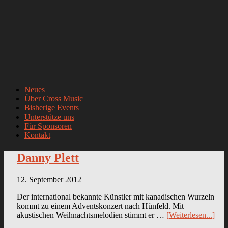
Neues
Über Cross Music
Bisherige Events
Unterstütze uns
Für Sponsoren
Kontakt
Danny Plett
12. September 2012
Der international bekannte Künstler mit kanadischen Wurzeln
kommt zu einem Adventskonzert nach Hünfeld. Mit
akustischen Weihnachtsmelodien stimmt er …
[Weiterlesen...]